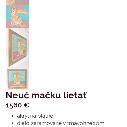
Neuč mačku lietať
1560
€
akryl na plátne
dielo zarámované v tmavohnedom