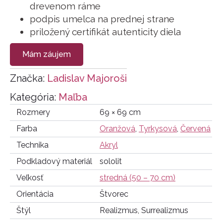
drevenom ráme
podpis umelca na prednej strane
priložený certifikát autenticity diela
Mám záujem
Značka:
Ladislav Majoroši
Kategória:
Maľba
Rozmery
69 × 69 cm
Farba
Oranžová
,
Tyrkysová
,
Červená
Technika
Akryl
Podkladový materiál
sololit
Veľkosť
stredná (50 – 70 cm)
Orientácia
Štvorec
Štýl
Realizmus, Surrealizmus