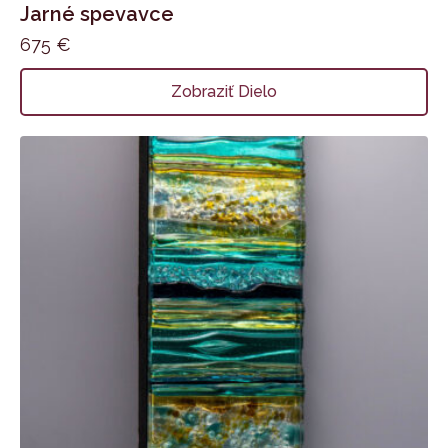
Jarné spevavce
675
€
Zobraziť Dielo