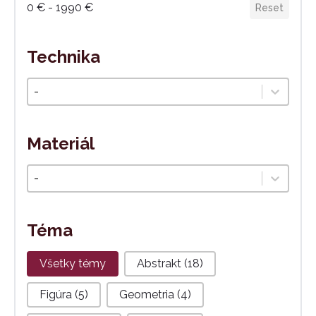
0 € - 1990 €
Reset
Technika
Technika
Select content
Materiál
Materiál
Select content
Téma
Téma
Všetky témy
Abstrakt
(18)
Figúra
(5)
Geometria
(4)