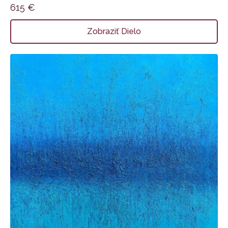
615
€
Zobraziť Dielo