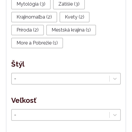
Mytológia
(3)
Zátišie
(3)
Krajinomaľba
(2)
Kvety
(2)
Príroda
(2)
Mestská krajina
(1)
More a Pobrežie
(1)
Štýl
Štýl
Select content
Veľkosť
Veľkosť
Select content