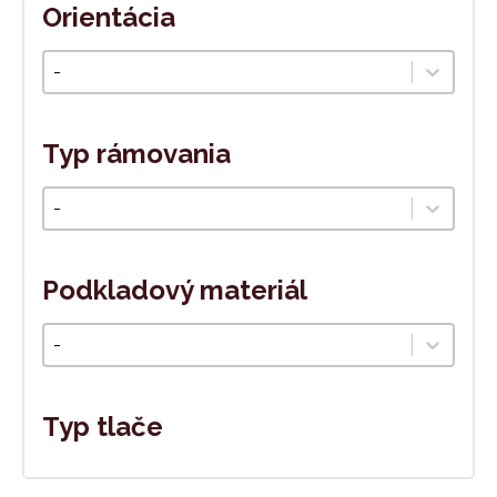
Orientácia
Orientáca
Select content
Typ rámovania
Typ rámovania
Select content
Podkladový materiál
Podkladový materiál
Select content
Typ tlače