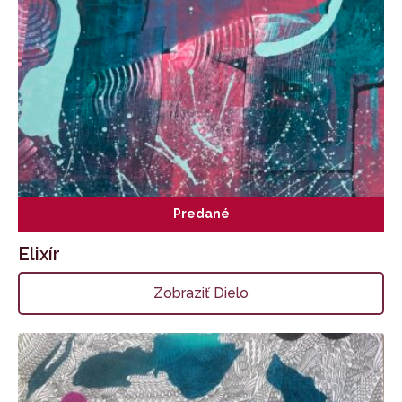
Predané
Elixír
Zobraziť Dielo