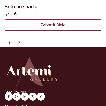
Sólo pre harfu
540
€
Zobraziť Dielo
1
2
Sledujte nás: