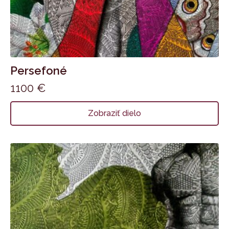
Persefoné
1100
€
Zobraziť dielo