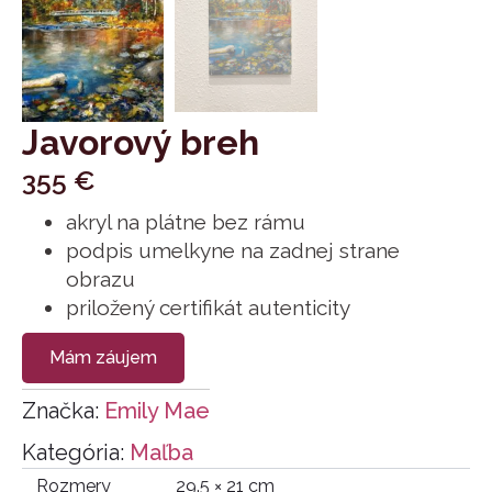
Javorový breh
355
€
akryl na plátne bez rámu
podpis umelkyne na zadnej strane
obrazu
priložený certifikát autenticity
Mám záujem
Značka:
Emily Mae
Kategória:
Maľba
Rozmery
29.5 × 21 cm