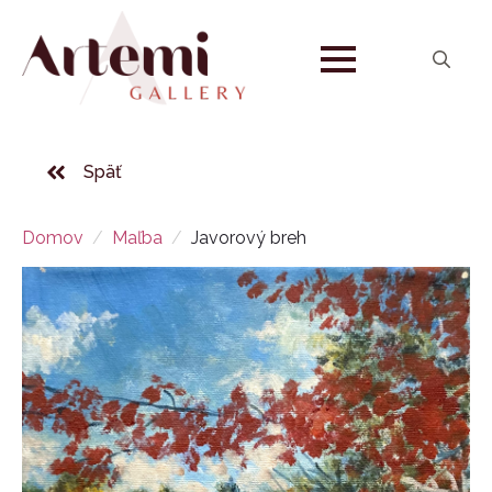
Search
for:
Späť
Domov
Maľba
Javorový breh