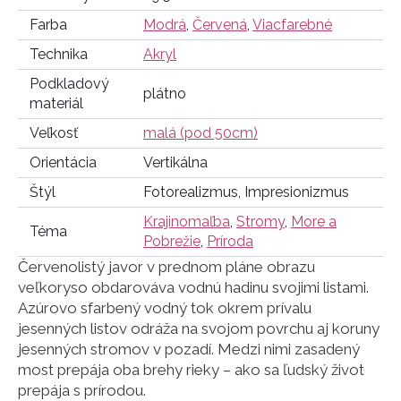
Farba
Modrá
,
Červená
,
Viacfarebné
Technika
Akryl
Podkladový
plátno
materiál
Veľkosť
malá (pod 50cm)
Orientácia
Vertikálna
Štýl
Fotorealizmus, Impresionizmus
Krajinomaľba
,
Stromy
,
More a
Téma
Pobrežie
,
Príroda
Červenolistý javor v prednom pláne obrazu
veľkoryso obdarováva vodnú hadinu svojimi listami.
Azúrovo sfarbený vodný tok okrem prívalu
jesenných listov odráža na svojom povrchu aj koruny
jesenných stromov v pozadí. Medzi nimi zasadený
most prepája oba brehy rieky – ako sa ľudský život
prepája s prírodou.