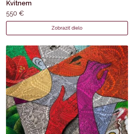
Kvitnem
550
€
Zobraziť dielo