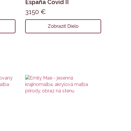
España Covid II
3150
€
Zobraziť Dielo