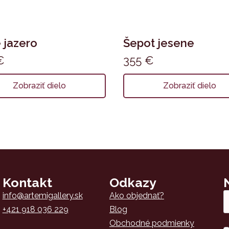
 jazero
Šepot jesene
€
355
€
Zobraziť dielo
Zobraziť dielo
Kontakt
Odkazy
Em
info@artemigallery.sk
Ako objednať?
*
+421 918 036 229
Blog
Obchodné podmienky
Sú