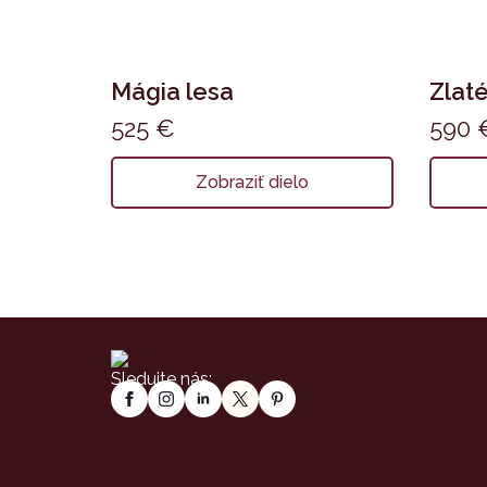
Mágia lesa
Zlaté
525
€
590
Zobraziť dielo
Sledujte nás: