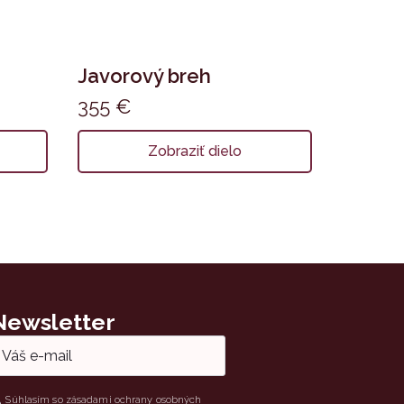
Javorový breh
355
€
Zobraziť dielo
Newsletter
ail
hlas
Súhlasím so zásadami ochrany osobných