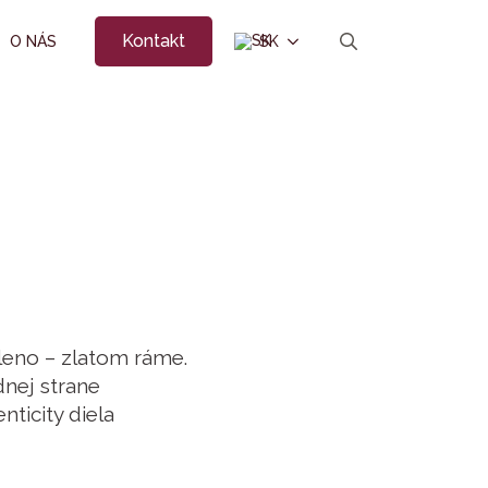
Kontakt
O NÁS
SK
Search
for:
leno – zlatom ráme.
nej strane
enticity diela