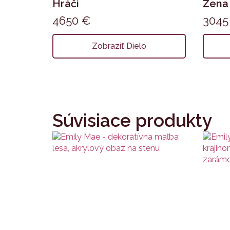
Hráči
Žena
4650
€
304
Zobraziť Dielo
Súvisiace produkty