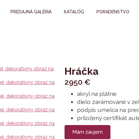
PREDAJNÁ GALÉRIA
KATALÓG
PORADENSTVO
Hráčka
2950
€
akryl na plátne
dielo zarámované v ze
podpis umelca na pred
priložený certifikát aut
Mám záujem