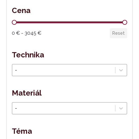
Cena
Cena
0 € - 3045 €
Reset
Technika
Technika
Select content
Materiál
Materiál
Select content
Téma