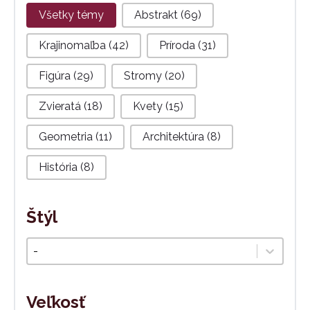
Téma
Všetky témy
Abstrakt
(69)
Krajinomaľba
(42)
Príroda
(31)
Figúra
(29)
Stromy
(20)
Zvieratá
(18)
Kvety
(15)
Geometria
(11)
Architektúra
(8)
História
(8)
Štýl
Štýl
Select content
Veľkosť