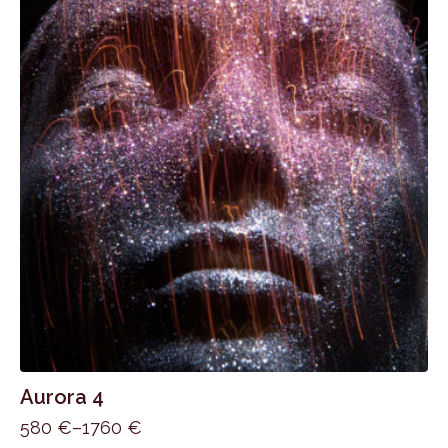
Možnosti
si
môžete
vybrať
na
stránke
produktu.
Aurora 4
580
€
–
1760
€
Price