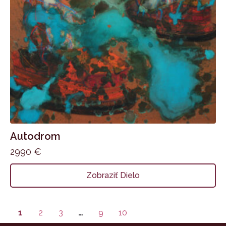
Autodrom
2990
€
Zobraziť Dielo
1
2
3
…
9
10