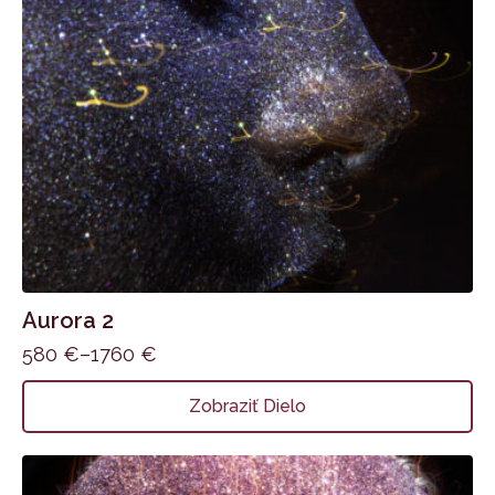
stránke
produktu.
Aurora 2
580
€
–
1760
€
Price
range:
Tento
Zobraziť Dielo
580 €
produkt
through
má
1760 €
viacero
variantov.