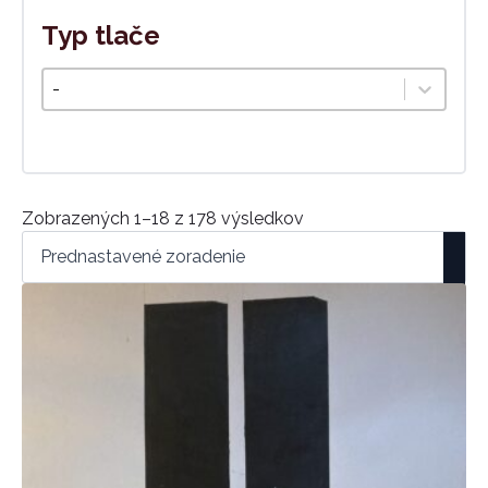
Typ tlače
Typ tlače
Select content
Zobrazených 1–18 z 178 výsledkov