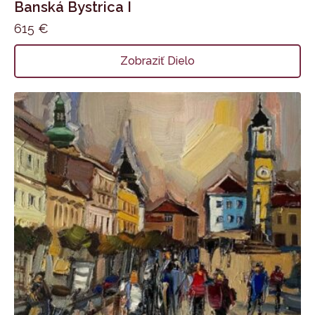
Banská Bystrica I
615
€
Zobraziť Dielo