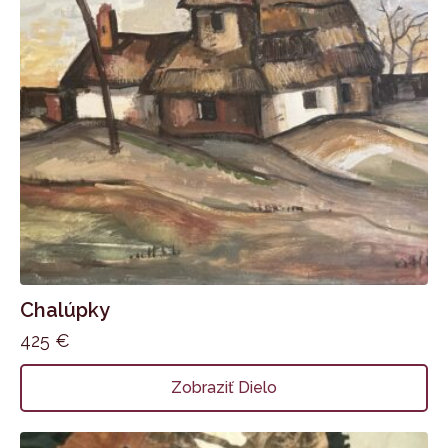
Chalúpky
425
€
Zobraziť Dielo