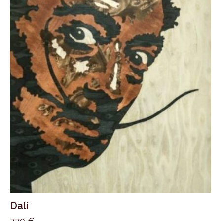
Dalí
770
€