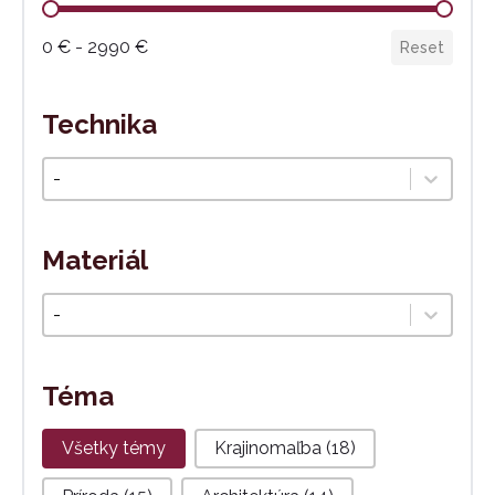
Cena
0 € - 2990 €
Reset
Technika
Technika
Select content
Materiál
Materiál
Select content
Téma
Téma
Všetky témy
Krajinomaľba
(18)