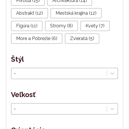
Príroda
(15)
Architektúra
(14)
Abstrakt
(12)
Mestská krajina
(12)
Figúra
(11)
Stromy
(8)
Kvety
(7)
More a Pobrežie
(6)
Zvieratá
(5)
Štýl
Štýl
Select content
Veľkosť
Veľkosť
Select content