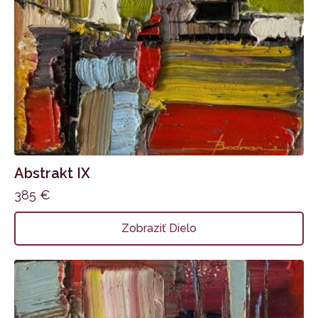
Abstrakt IX
385
€
Zobraziť Dielo