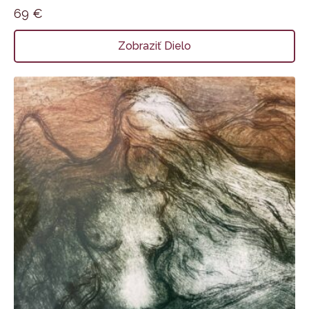
69
€
Zobraziť Dielo