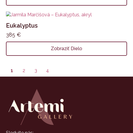
Eukalyptus
385
€
Zobraziť Dielo
1
2
3
4
Sledujte nás: