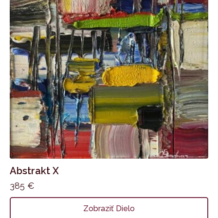
Abstrakt X
385
€
Zobraziť Dielo