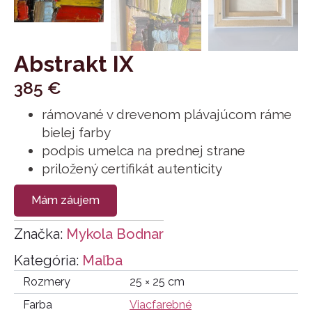
Abstrakt IX
385
€
rámované v drevenom plávajúcom ráme
bielej farby
podpis umelca na prednej strane
priložený certifikát autenticity
Mám záujem
Značka:
Mykola Bodnar
Kategória:
Maľba
Rozmery
25 × 25 cm
Farba
Viacfarebné