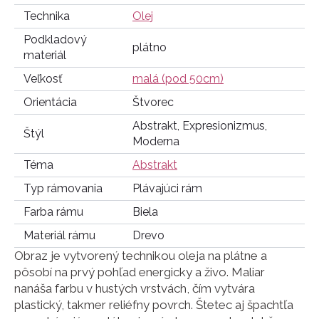
Technika
Olej
Podkladový
plátno
materiál
Veľkosť
malá (pod 50cm)
Orientácia
Štvorec
Abstrakt, Expresionizmus,
Štýl
Moderna
Téma
Abstrakt
Typ rámovania
Plávajúci rám
Farba rámu
Biela
Materiál rámu
Drevo
Obraz je vytvorený technikou oleja na plátne a
pôsobí na prvý pohľad energicky a živo. Maliar
nanáša farbu v hustých vrstvách, čím vytvára
plastický, takmer reliéfny povrch. Štetec aj špachtľa