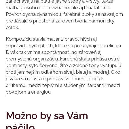
zanechávajú na plátne jasné stopy a vrstvy, takže
maľba pôsobí nielen vizuálne, ale aj hmatateľne.
Povrch dýcha dynamikou, farebné bloky sa navzájom
pretláčajú o priestor a zároveň tvoria harmonický
celok.
Kompozíciu stavia maliar z pravouhlých aj
nepravidelných plôch, ktoré sa prekrývajú a prelínajú.
Divák tak vníma spontánnosť, no zároveň aj
premyslenú organizáciu. Farebná škála prináša ostré
kontrasty: sýte červené, žlté a zelené tóny vystupujú
proti jemnejším odtieňom sivej, bielej a modrej. Oko
diváka sa neustále presúva z jedného bodu k
druhému, medzi teplými a studenými farbami, medzi
pokojom a energiou.
Možno by sa Vám
páčilo…