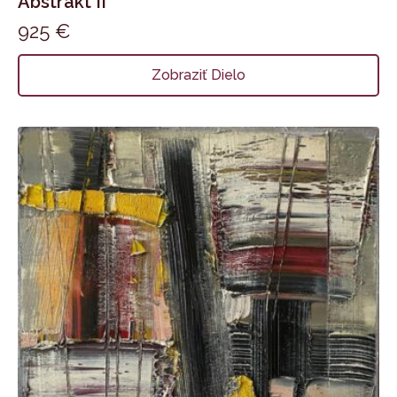
Abstrakt II
925
€
Zobraziť Dielo