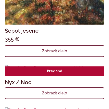
Šepot jesene
355
€
Zobraziť dielo
Predané
Nyx / Noc
Zobraziť dielo