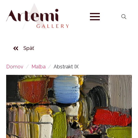
Search
for:
Späť
Domov
Maľba
Abstrakt IX