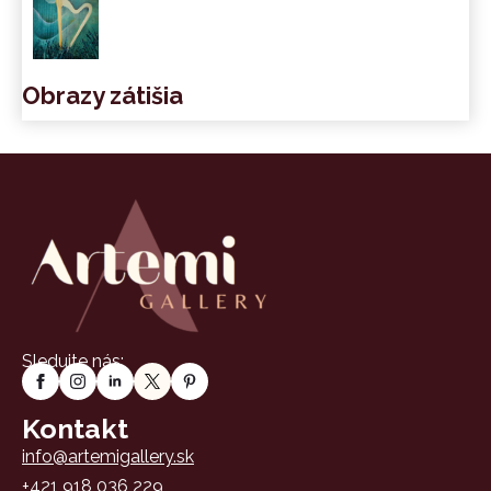
Obrazy zátišia
Sledujte nás:
Kontakt
info@artemigallery.sk
+421 918 036 229