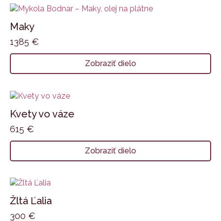
Maky
1385
€
Zobraziť dielo
Kvety vo váze
615
€
Zobraziť dielo
Žltá Ľalia
300
€