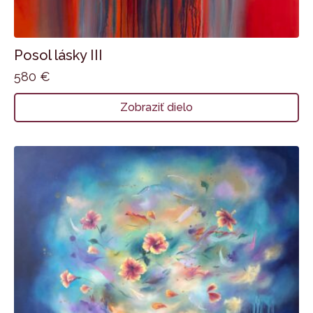
Posol lásky III
580
€
Zobraziť dielo