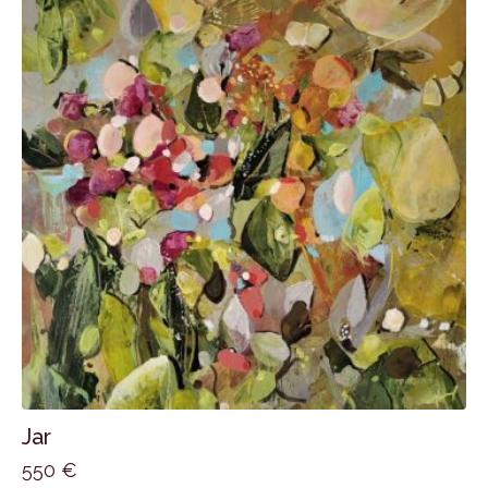
Jar
550
€