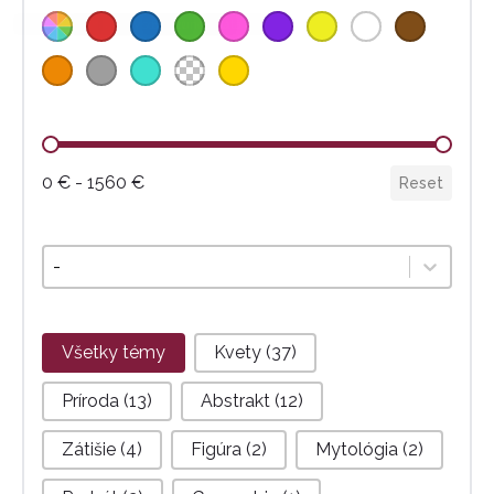
Farba
Oranžová
Šedá
(2)
Tyrkysová
(2)
Burgundy
(2)
Zlatá
(1)
(1)
Cena
0 € - 1560 €
Reset
Technika
Select content
Téma
Všetky témy
Kvety
(37)
Príroda
(13)
Abstrakt
(12)
Zátišie
(4)
Figúra
(2)
Mytológia
(2)