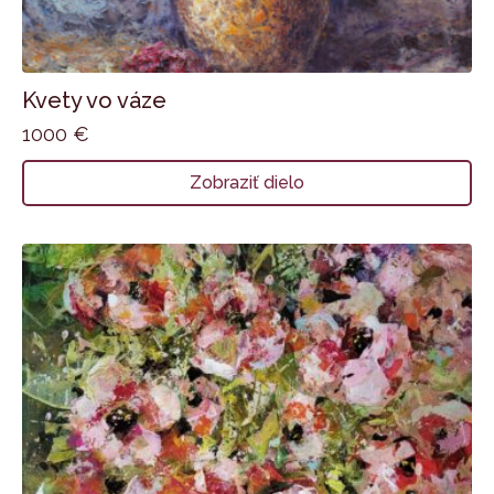
Kvety vo váze
1000
€
Zobraziť dielo