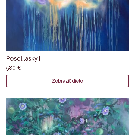
Posol lásky I
580
€
Zobraziť dielo