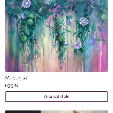
Mučenka
695
€
Zobraziť dielo