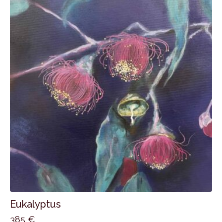
Eukalyptus
385
€