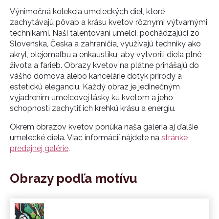
Výnimočná kolekcia umeleckých diel, ktoré
zachytávajú pôvab a krásu kvetov rôznymi výtvarnými
technikami. Naši talentovaní umelci, pochádzajúci zo
Slovenska, Česka a zahraničia, využívajú techniky ako
akryl, olejomaľbu a enkaustiku, aby vytvorili diela plné
života a farieb. Obrazy kvetov na plátne prinášajú do
vášho domova alebo kancelárie dotyk prírody a
estetickú eleganciu. Každý obraz je jedinečným
vyjadrením umelcovej lásky ku kvetom a jeho
schopnosti zachytiť ich krehkú krásu a energiu.
Okrem obrazov kvetov ponúka naša galéria aj ďalšie
umelecké diela. Viac informácií nájdete na
stránke
predajnej galérie
.
Obrazy podľa motívu