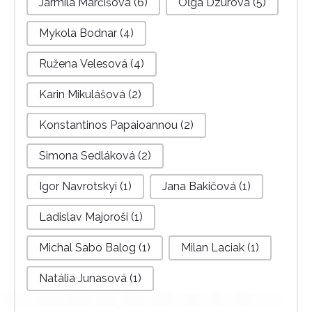
Jarmila Marčišová
(6)
Oľga Dzúrová
(5)
Mykola Bodnar
(4)
Ružena Velesová
(4)
Karin Mikulášová
(2)
Konstantinos Papaioannou
(2)
Simona Sedláková
(2)
Igor Navrotskyi
(1)
Jana Bakičová
(1)
Ladislav Majoroši
(1)
Michal Sabo Balog
(1)
Milan Laciak
(1)
Natália Junasová
(1)
Viacfarebné
Červená
(17)
Modrá
(9)
(9)
Zelená
Ružová
(7)
Fialová
(5)
(4)
Žltá
(4)
Biela
(3)
Hnedá
(3)