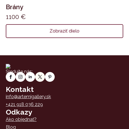
Brány
1100
€
Zobraziť dielo
Sledujte nás:
Kontakt
info@artemigallery.sk
+421 918 036 229
Odkazy
Ako objednať?
Blog