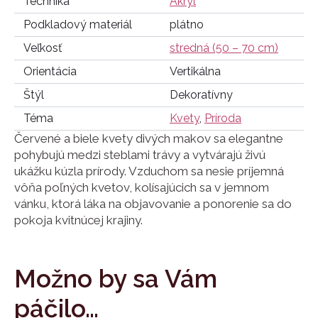
Technika
Akryl
Podkladový materiál
plátno
Veľkosť
stredná (50 – 70 cm)
Orientácia
Vertikálna
Štýl
Dekoratívny
Téma
Kvety
,
Príroda
Červené a biele kvety divých makov sa elegantne
pohybujú medzi steblami trávy a vytvárajú živú
ukážku kúzla prírody. Vzduchom sa nesie príjemná
vôňa poľných kvetov, kolísajúcich sa v jemnom
vánku, ktorá láka na objavovanie a ponorenie sa do
pokoja kvitnúcej krajiny.
Možno by sa Vám
páčilo…