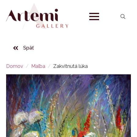
Search
for:
Späť
Domov
Maľba
Zakvitnutá lúka