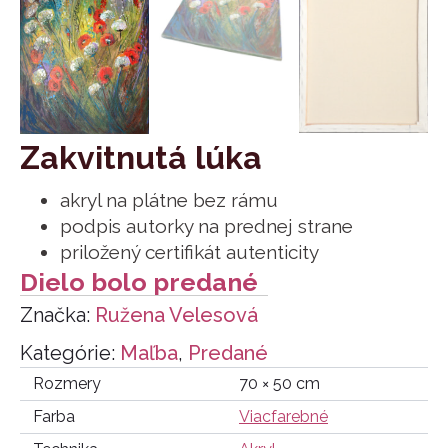
Zakvitnutá lúka
akryl na plátne bez rámu
podpis autorky na prednej strane
priložený certifikát autenticity
Dielo bolo predané
Značka:
Ružena Velesová
Kategórie:
Maľba
,
Predané
Rozmery
70 × 50 cm
Farba
Viacfarebné