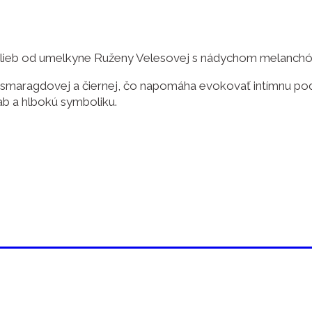
malieb od umelkyne Ruženy Velesovej s nádychom melanchól
, smaragdovej a čiernej, čo napomáha evokovať intímnu p
ab a hlbokú symboliku.