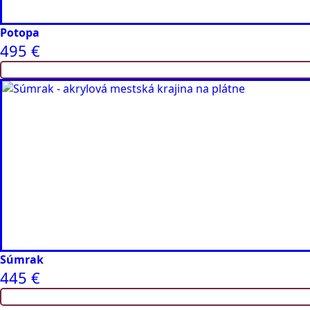
Potopa
495
€
Súmrak
445
€