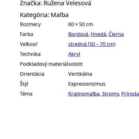
Značka:
Ružena Velesová
Kategória:
Maľba
Rozmery
60 × 50 cm
Farba
Bordová
,
Hnedá
,
Čierna
Veľkosť
stredná (50 – 70 cm)
Technika
Akryl
Podkladový materiál
sololit
Orientácia
Vertikálna
Štýl
Expresionizmus
Téma
Krajinomaľba
,
Stromy
,
Príroda