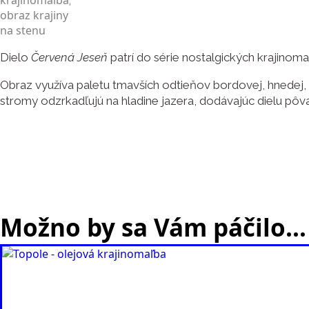
Dielo
Červená Jeseň
patrí do série nostalgických krajino
Obraz využíva paletu tmavších odtieňov bordovej, hnedej
stromy odzrkadľujú na hladine jazera, dodávajúc dielu pôv
Možno by sa Vám páčilo…