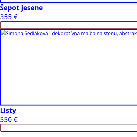
Šepot jesene
355
€
Listy
550
€