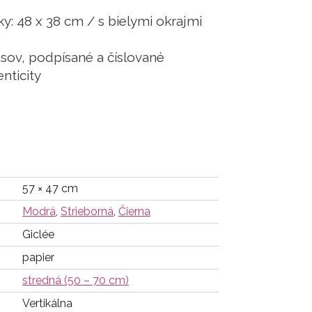
y: 48 x 38 cm / s bielymi okrajmi
usov, podpísané a číslované
enticity
57 × 47 cm
Modrá
,
Strieborná
,
Čierna
Giclée
papier
stredná (50 – 70 cm)
Vertikálna