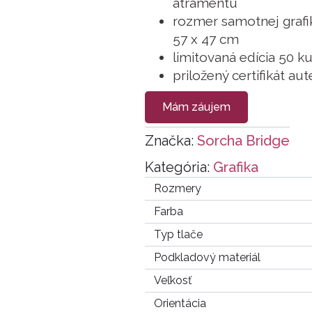
atramentu
rozmer samotnej grafik
57 x 47 cm
limitovaná edícia 50 k
priložený certifikát aut
Mám záujem
Značka:
Sorcha Bridge
Kategória:
Grafika
Rozmery
Farba
Typ tlače
Podkladový materiál
Veľkosť
Orientácia