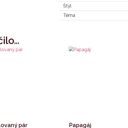
Štýl
Téma
ilo…
lovaný pár
Papagáj