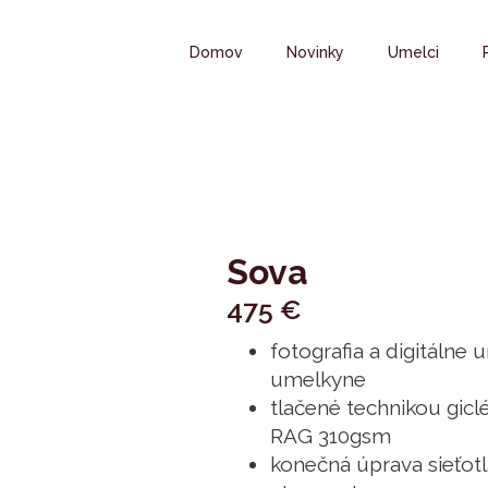
Domov
Novinky
Umelci
Sova
475
€
fotografia a digitálne 
umelkyne
tlačené technikou gicl
RAG 310gsm
konečná úprava sieťot