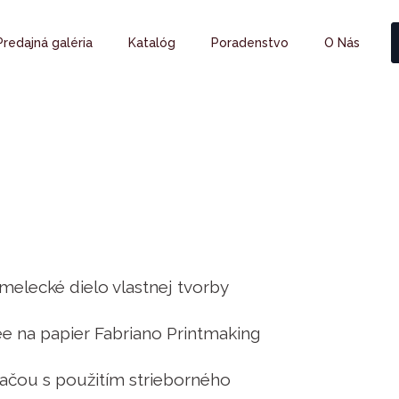
Predajná galéria
Katalóg
Poradenstvo
O Nás
umelecké dielo vlastnej tvorby
ée na papier Fabriano Printmaking
lačou s použitím strieborného