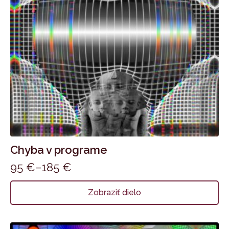
Chyba v programe
95
€
–
185
€
Price
range:
Tento
Zobraziť dielo
produkt
95 €
má
through
viacero
185 €