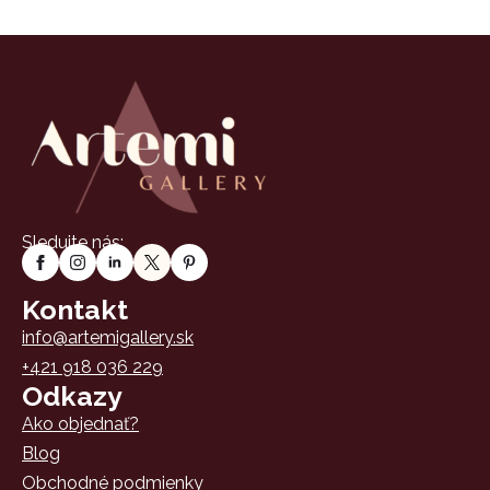
75 €
variantov.
Možnosti
si
môžete
vybrať
na
stránke
produktu.
Sledujte nás:
Kontakt
info@artemigallery.sk
+421 918 036 229
Odkazy
Ako objednať?
Blog
Obchodné podmienky