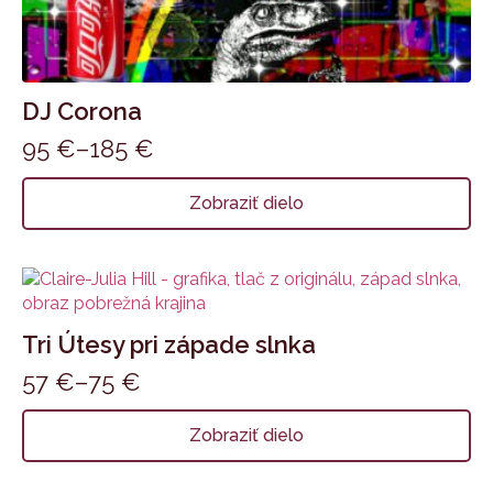
DJ Corona
95
€
–
185
€
Price
range:
Tento
Zobraziť dielo
produkt
95 €
má
through
viacero
185 €
variantov.
Možnosti
si
Tri Útesy pri západe slnka
môžete
57
€
–
75
€
vybrať
Price
na
range:
Tento
stránke
Zobraziť dielo
produkt
57 €
produktu.
má
through
viacero