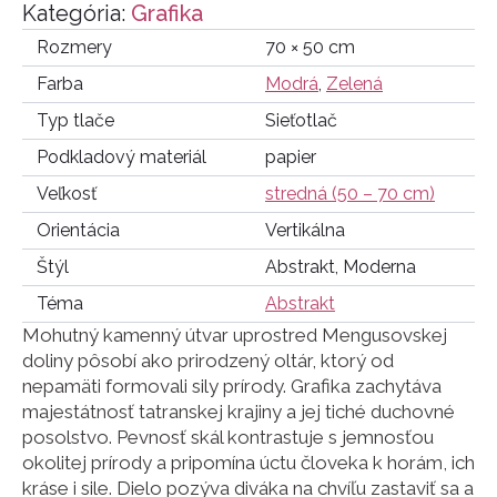
Kategória:
Grafika
Rozmery
70 × 50 cm
Farba
Modrá
,
Zelená
Typ tlače
Sieťotlač
Podkladový materiál
papier
Veľkosť
stredná (50 – 70 cm)
Orientácia
Vertikálna
Štýl
Abstrakt, Moderna
Téma
Abstrakt
Mohutný kamenný útvar uprostred Mengusovskej
doliny pôsobí ako prirodzený oltár, ktorý od
nepamäti formovali sily prírody. Grafika zachytáva
majestátnosť tatranskej krajiny a jej tiché duchovné
posolstvo. Pevnosť skál kontrastuje s jemnosťou
okolitej prírody a pripomína úctu človeka k horám, ich
kráse i sile. Dielo pozýva diváka na chvíľu zastaviť sa a