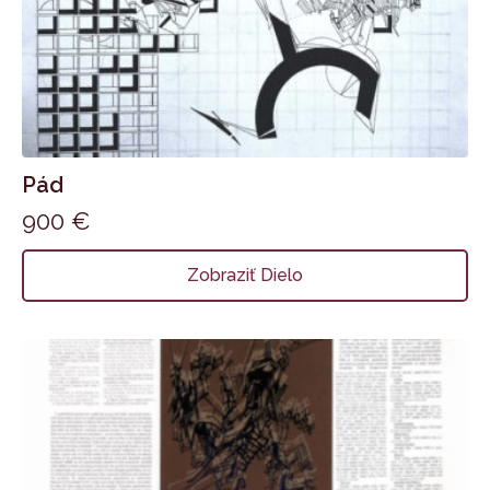
Pád
900
€
Zobraziť Dielo