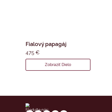
Fialový papagáj
475
€
Zobraziť Dielo
Sledujte nás: