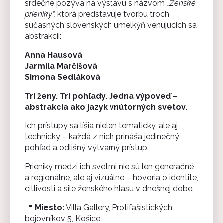
srdečne pozýva na výstavu s názvom
„Ženské
prieniky“,
ktorá predstavuje tvorbu troch
súčasných slovenských umelkýň venujúcich sa
abstrakcii:
Anna Hausová
Jarmila Marčišová
Simona Sedláková
Tri ženy. Tri pohľady. Jedna výpoveď –
abstrakcia ako jazyk vnútorných svetov.
Ich prístupy sa líšia nielen tematicky, ale aj
technicky – každá z nich prináša jedinečný
pohľad a odlišný výtvarný prístup.
Prieniky medzi ich svetmi nie sú len generačné
a regionálne, ale aj vizuálne – hovoria o identite,
citlivosti a sile ženského hlasu v dnešnej dobe.
📍
Miesto:
Villa Gallery, Protifašistických
bojovníkov 5, Košice