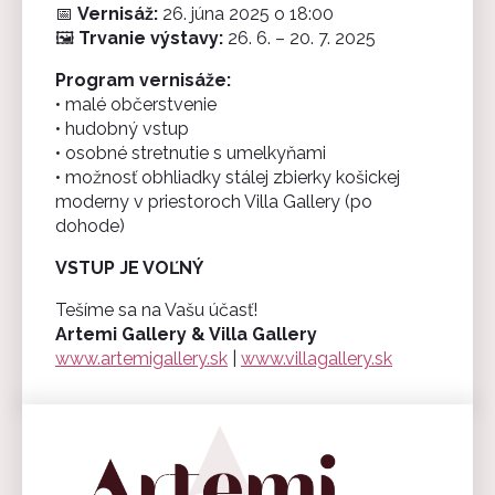
📅
Vernisáž:
26. júna 2025 o 18:00
🖼️
Trvanie výstavy:
26. 6. – 20. 7. 2025
Program vernisáže:
• malé občerstvenie
• hudobný vstup
• osobné stretnutie s umelkyňami
• možnosť obhliadky stálej zbierky košickej
moderny v priestoroch Villa Gallery (po
dohode)
VSTUP JE VOĽNÝ
Tešíme sa na Vašu účasť!
Artemi Gallery & Villa Gallery
www.artemigallery.sk
|
www.villagallery.sk