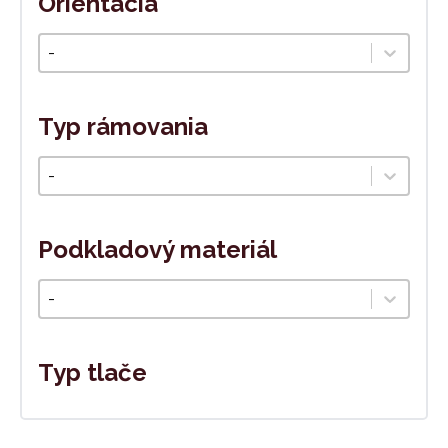
Orientácia
Orientáca
Select content
Typ rámovania
Typ rámovania
Select content
Podkladový materiál
Podkladový materiál
Select content
Typ tlače