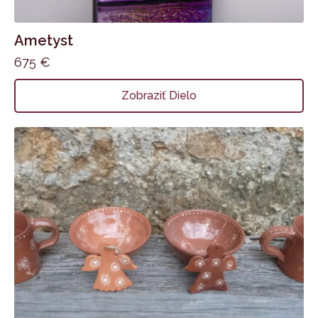
Ametyst
675
€
Zobraziť Dielo