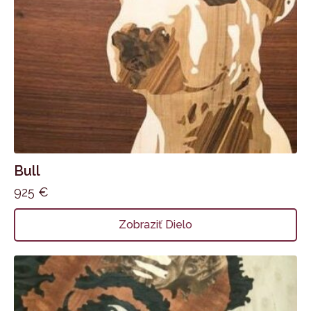
Bull
925
€
Zobraziť Dielo