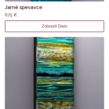
Jarné spevavce
675
€
Zobraziť Dielo