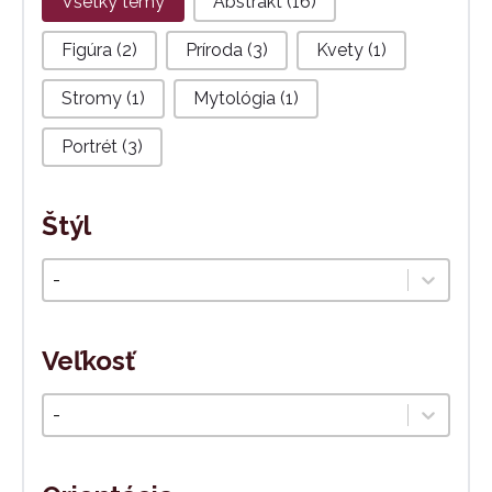
Všetky témy
Abstrakt
(16)
Figúra
(2)
Príroda
(3)
Kvety
(1)
Stromy
(1)
Mytológia
(1)
Portrét
(3)
Štýl
Štýl
Select content
Veľkosť
Veľkosť
Select content