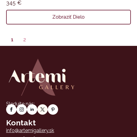
345
€
Zobraziť Dielo
1
2
Sledujte nás:
Kontakt
info@artemigallery.sk