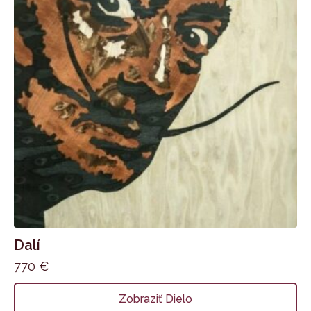
Dalí
770
€
Zobraziť Dielo