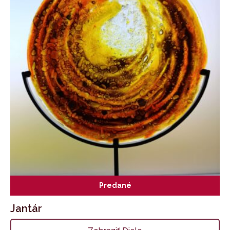
Predané
Jantár