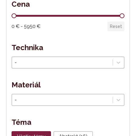
Cena
Cena
0 € - 5950 €
Reset
Technika
Technika
Select content
Materiál
Materiál
Select content
Téma
Téma