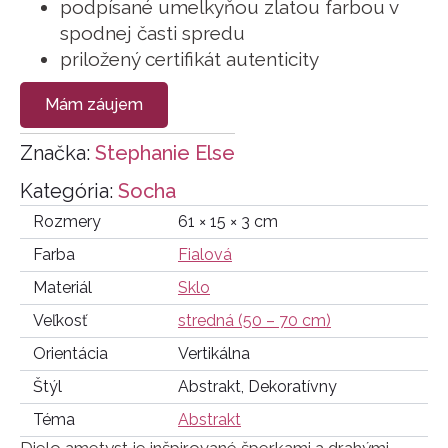
podpísané umelkyňou zlatou farbou v
spodnej časti spredu
priložený certifikát autenticity
Mám záujem
Značka:
Stephanie Else
Kategória:
Socha
Rozmery
61 × 15 × 3 cm
Farba
Fialová
Materiál
Sklo
Veľkosť
stredná (50 – 70 cm)
Orientácia
Vertikálna
Štýl
Abstrakt, Dekoratívny
Téma
Abstrakt
Dielo ametyst je inšpirované šperkami a drahými