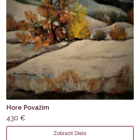
Hore Považím
430
€
Zobraziť Dielo