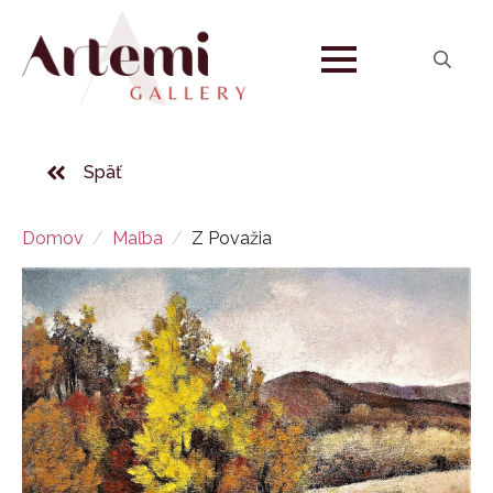
Search
for:
Späť
Domov
Maľba
Z Považia