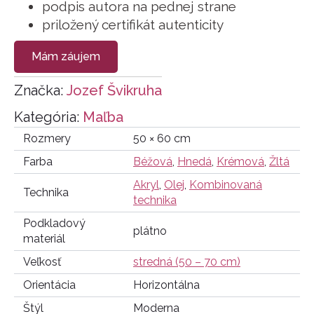
podpis autora na pednej strane
priložený certifikát autenticity
Mám záujem
Značka:
Jozef Švikruha
Kategória:
Maľba
Rozmery
50 × 60 cm
Farba
Béžová
,
Hnedá
,
Krémová
,
Žltá
Akryl
,
Olej
,
Kombinovaná
Technika
technika
Podkladový
plátno
materiál
Veľkosť
stredná (50 – 70 cm)
Orientácia
Horizontálna
Štýl
Moderna