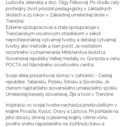
Ľudovíta Jelenáka a doc. Oľgy Félixovej. Po štúdiu celý
profesijný život pôsobil pedagogicky v základných
školách a 25 rokov v Základnej umeleckej škole v
Trenčíne.
Externe spolupracoval a stále spolupracuje s
Trenčianskym osvetovým strediskom v sekcii
neprofesionálnej výtvarnej tvorby a detskej výtvarnej
tvorby ako metodik a člen porôt. Je nositeľom
rezortného vyznamenania Ministerstva školstva
Slovenskej republiky Veľkej medaily sv. Gorazda a ceny
POCTA od Národného osvetového centra.
Svoje diela prezentoval doma i v zahraničí – Českej
republike, Taliansku, Poľsku, Srbsku a Slovinsku. Je
členom najstaršieho slovenského umeleckého spolku
Umeleckej besedy slovenskej. Žije a tvorí v Trenčíne.
Inšpiráciu vo svojej tvorbe nachádza predovšetkým v
krajine Považia, Kysúc, Oravy a Liptova. Pri pohľade na
jeho obrazy zimnej či jesennej krajiny cítime vôňu
prvého snehu napadaného na zožltnutú trávu a