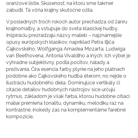
oranžové lístie. Skúsenosť, na ktorú sme takmer
zabudli. Tá vôňa krajiny skutočne ožila.
V posledných troch rokoch autor prechádza od žánru
krajinomaľby, a vstupuje do sveta klasickej hudby.
Inšpiráciu prezrádzajú názvy malieb – najznámejšie
opusy európskych klasikov, napríklad Petra Iľjiča
Čajkovského, Wolfganga Amadea Mozarta, Ludwiga
van Beethovena, Antonia Vivaldiho a iných. Ich výber je
výhradne subjektívny, podľa pocitov, nálady a
prežívania. Číra esencia farby plynie na jeho plátnach
podobne ako Čajkovského hudba éterom, no nejde o
ilustráciu hudobného diela. Dominujúce vertikály či
citácie detailov hudobných nástrojov síce určujú
rytmus, základom je však farba, ktorou hudobne cítiaci
maliar premieňa tonalitu, dynamiku, melodiku raz na
kontrastné, inokedy zas na komplementárne farebné
kompozície.