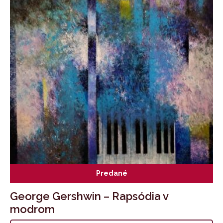
Predané
George Gershwin – Rapsódia v
modrom