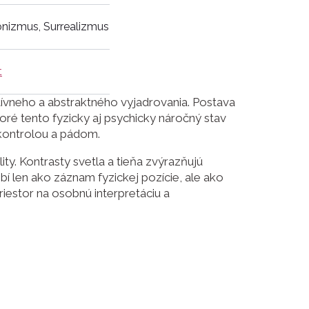
onizmus, Surrealizmus
t
ívneho a abstraktného vyjadrovania. Postava
toré tento fyzicky aj psychicky náročný stav
 kontrolou a pádom.
ty. Kontrasty svetla a tieňa zvýrazňujú
í len ako záznam fyzickej pozície, ale ako
riestor na osobnú interpretáciu a