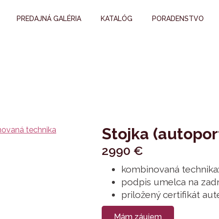
PREDAJNÁ GALÉRIA
KATALÓG
PORADENSTVO
Stojka (autopor
2990
€
kombinovaná technika: o
podpis umelca na zadn
priložený certifikát aut
Mám záujem