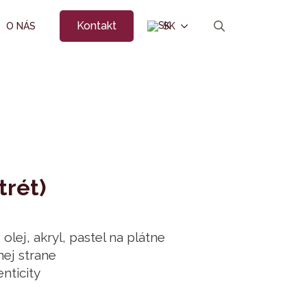
Kontakt
O NÁS
SK
Search
for:
trét)
lej, akryl, pastel na plátne
ej strane
enticity