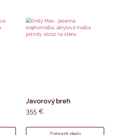
Javorový breh
355
€
Zobraziť dielo