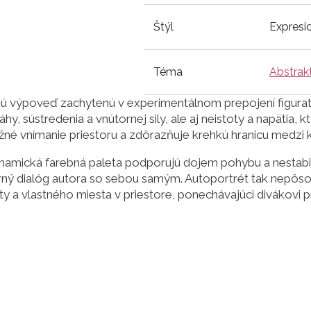
Štýl
Expresi
Téma
Abstrak
nú výpoveď zachytenú v experimentálnom prepojení figurat
, sústredenia a vnútornej sily, ale aj neistoty a napätia, k
žné vnímanie priestoru a zdôrazňuje krehkú hranicu medzi
ynamická farebná paleta podporujú dojem pohybu a nestabili
rný dialóg autora so sebou samým. Autoportrét tak nepôsob
ty a vlastného miesta v priestore, ponechávajúci divákovi p