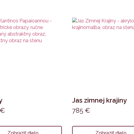
y
Jas zimnej krajiny
€
785
€
Zobraziť dielo
Zobraziť dielo