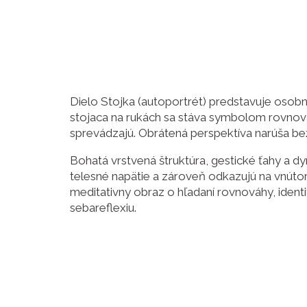
Dielo Stojka (autoportrét) predstavuje osob
stojaca na rukách sa stáva symbolom rovnováhy
sprevádzajú. Obrátená perspektíva narúša be
Bohatá vrstvená štruktúra, gestické ťahy a d
telesné napätie a zároveň odkazujú na vnúto
meditativny obraz o hľadaní rovnováhy, identi
sebareflexiu.