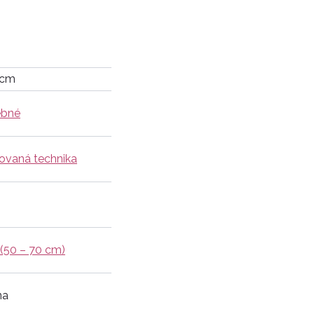
 cm
ebné
vaná technika
 (50 – 70 cm)
na