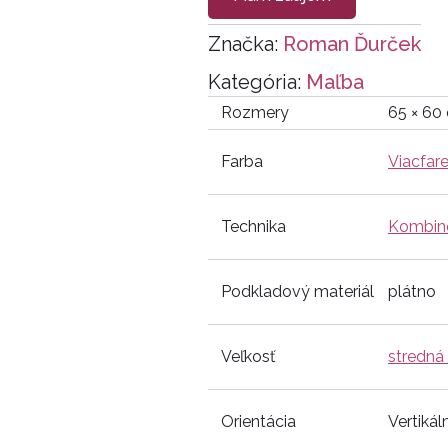
Značka:
Roman Ďurček
Kategória:
Maľba
Rozmery
65 × 60
Farba
Viacfar
Technika
Kombino
Podkladový materiál
plátno
Veľkosť
stredná
Orientácia
Vertikál