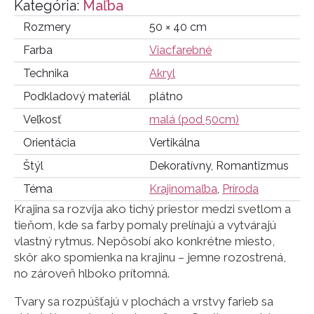
Kategória:
Maľba
Rozmery
50 × 40 cm
Farba
Viacfarebné
Technika
Akryl
Podkladový materiál
plátno
Veľkosť
malá (pod 50cm)
Orientácia
Vertikálna
Štýl
Dekoratívny, Romantizmus
Téma
Krajinomaľba
,
Príroda
Krajina sa rozvíja ako tichý priestor medzi svetlom a
tieňom, kde sa farby pomaly prelínajú a vytvárajú
vlastný rytmus. Nepôsobí ako konkrétne miesto,
skôr ako spomienka na krajinu – jemne rozostrená,
no zároveň hlboko prítomná.
Tvary sa rozpúšťajú v plochách a vrstvy farieb sa