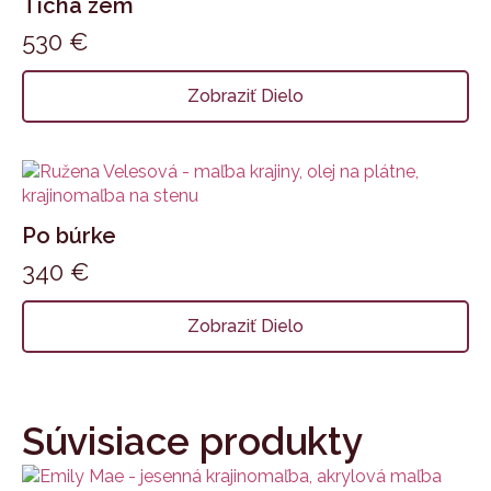
Tichá zem
530
€
Zobraziť Dielo
Po búrke
340
€
Zobraziť Dielo
Súvisiace produkty