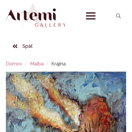
Search
for:
Späť
Domov
Maľba
Krajina