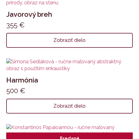
Javorový breh
355
€
Zobraziť dielo
Harmónia
500
€
Zobraziť dielo
Predané