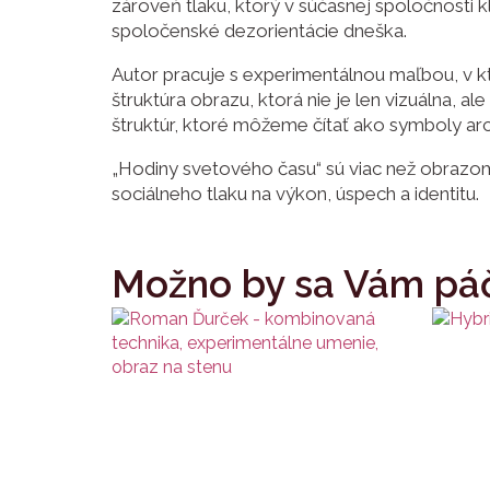
zároveň tlaku, ktorý v súčasnej spoločnosti k
spoločenské dezorientácie dneška.
Autor pracuje s experimentálnou maľbou, v kt
štruktúra obrazu, ktorá nie je len vizuálna, a
štruktúr, ktoré môžeme čítať ako symboly arc
„Hodiny svetového času“ sú viac než obrazo
sociálneho tlaku na výkon, úspech a identitu.
Možno by sa Vám páč