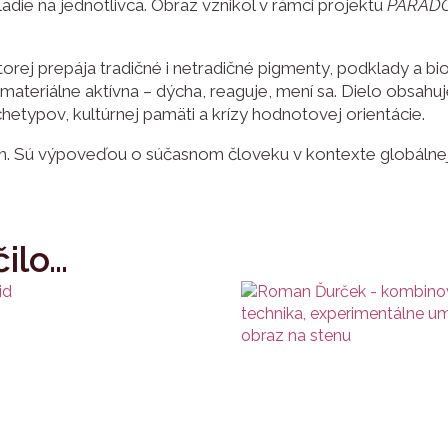
ladie na jednotlivca. Obraz vznikol v rámci projektu
PARAD
orej prepája tradičné i netradičné pigmenty, podklady a b
le materiálne aktívna – dýcha, reaguje, mení sa. Dielo obsahu
hetypov, kultúrnej pamäti a krízy hodnotovej orientácie.
m. Sú výpoveďou o súčasnom človeku v kontexte globálnej 
ilo…