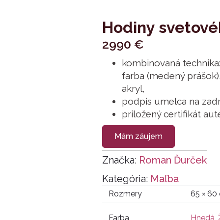
Hodiny svetové
2990
€
kombinovaná technika
farba (medený prášok),
akryl,
podpis umelca na zadn
priložený certifikát aut
Mám záujem
Značka:
Roman Ďurček
Kategória:
Maľba
Rozmery
65 × 60
Farba
Hnedá
,