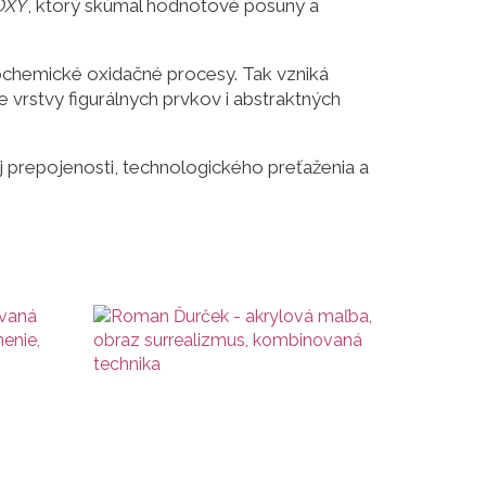
OXY
, ktorý skúmal hodnotové posuny a
iochemické oxidačné procesy. Tak vzniká
je vrstvy figurálnych prvkov i abstraktných
prepojenosti, technologického preťaženia a