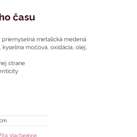
ho času
: priemyselná metalická medená
 kyselina močová, oxidácia, olej,
ej strane
enticity
 cm
Žltá
,
Viacfarebné