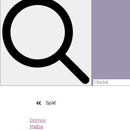
Späť
Domov
Maľba