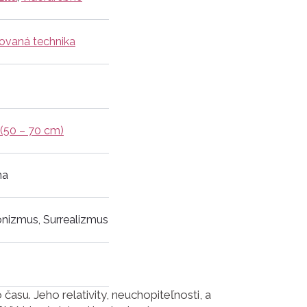
vaná technika
 (50 – 70 cm)
na
onizmus, Surrealizmus
su. Jeho relativity, neuchopiteľnosti, a