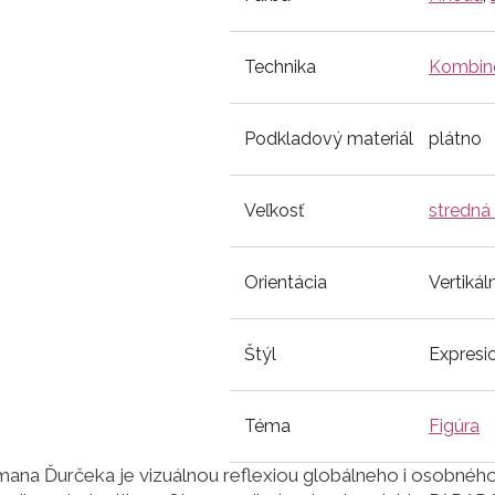
Technika
Kombino
Podkladový materiál
plátno
Veľkosť
stredná
Orientácia
Vertikál
Štýl
Expresi
Téma
Figúra
na Ďurčeka je vizuálnou reflexiou globálneho i osobného ča