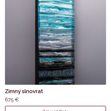
Zimný slnovrat
675
€