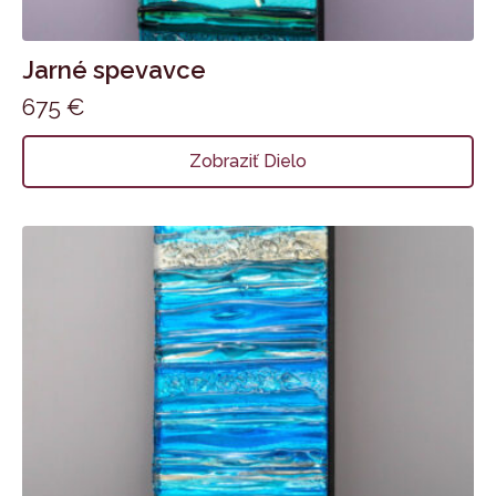
Jarné spevavce
675
€
Zobraziť Dielo