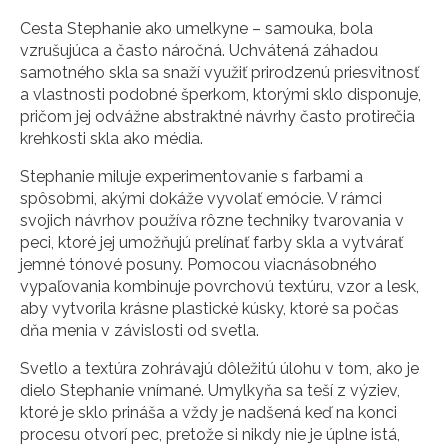
Cesta Stephanie ako umelkyne – samouka, bola
vzrušujúca a často náročná. Uchvátená záhadou
samotného skla sa snaží využiť prirodzenú priesvitnosť
a vlastnosti podobné šperkom, ktorými sklo disponuje,
pričom jej odvážne abstraktné návrhy často protirečia
krehkosti skla ako média.
Stephanie miluje experimentovanie s farbami a
spôsobmi, akými dokáže vyvolať emócie. V rámci
svojich návrhov používa rôzne techniky tvarovania v
peci, ktoré jej umožňujú prelínať farby skla a vytvárať
jemné tónové posuny. Pomocou viacnásobného
vypaľovania kombinuje povrchovú textúru, vzor a lesk,
aby vytvorila krásne plastické kúsky, ktoré sa počas
dňa menia v závislosti od svetla.
Svetlo a textúra zohrávajú dôležitú úlohu v tom, ako je
dielo Stephanie vnímané. Umylkyňa sa teší z výziev,
ktoré je sklo prináša a vždy je nadšená keď na konci
procesu otvorí pec, pretože si nikdy nie je úplne istá,