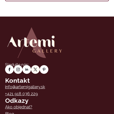
má
through
viacero
145 €
variantov.
Možnosti
si
môžete
vybrať
na
stránke
produktu.
Sledujte nás:
Kontakt
info@artemigallery.sk
+421 918 036 229
Odkazy
Ako objednať?
Blog