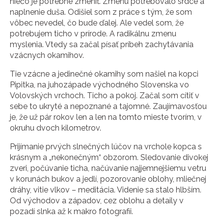
niečo je potrebné zmeniť. Zmenu potrebovalo srdce a
naplnenie duša. Odišiel som z práce s tým, že som
vôbec nevedel, čo bude ďalej. Ale vedel som, že
potrebujem ticho v prírode. A radikálnu zmenu
myslenia. Vtedy sa začal písať príbeh zachytávania
vzácnych okamihov.
Tie vzácne a jedinečné okamihy som našiel na kopci
Pipitka, na juhozápade východného Slovenska vo
Volovských vrchoch. Ticho a pokoj. Začal som cítiť v
sebe to ukryté a nepoznané a tajomné. Zaujímavosťou
je, že už pár rokov len a len na tomto mieste tvorím, v
okruhu dvoch kilometrov.
Prijímanie prvých slnečných lúčov na vrchole kopca s
krásnym a „nekonečným“ obzorom. Sledovanie divokej
zveri, počúvanie ticha, načúvanie najjemnejšiemu vetru
v korunách bukov a jedlí, pozorovanie oblohy, mliečnej
dráhy, vitie vlkov – meditácia. Videnie sa stalo hlbším.
Od východov a západov, cez oblohu a detaily v
pozadí slnka až k makro fotografii.