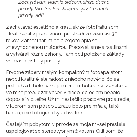
Zachytávam videnia srdcom, skrze ducha
prírody. Vlastne len stláčam spúšť, a duch
prírody vidí.“
Zachytávať estetično a krásu skrze fotofrafiu som
1.krát začal v pracovnom prostredí vo veku asi 30
rokov. Zamestnaním bola ergoterapia so
znevyhodnenou mládežou. Pracovali sme s rastlinami
a vytvárali rôzne záhony. Tam boli položené základy
vnímania čistoty prírody.
Prvotné zábery malým kompaktným fotoaparátom
neboli kvalitné, ale radosť z niečoho nového, čo sa
prebúdza hlboko v mojom vnútri, bola silná. Začala sa
vo mne prebúdzať vášeň v niečo, čo očiam nebolo
doposiaľ viditeľné. Už mi nestačilo pracovné prostredie,
v ktorom som pôsobil. Zrazu bolo pre mňa aj také
hubárčenie fotograficky úchvatné.
Častejším pobytom v prírode sa moja myseľ prestala
uspokojovať so stereotypným životom. Cítil som, že