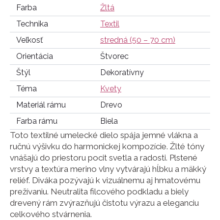
Farba
Žltá
Technika
Textil
Veľkosť
stredná (50 – 70 cm)
Orientácia
Štvorec
Štýl
Dekoratívny
Téma
Kvety
Materiál rámu
Drevo
Farba rámu
Biela
Toto textilné umelecké dielo spája jemné vlákna a
ručnú výšivku do harmonickej kompozície. Žlté tóny
vnášajú do priestoru pocit svetla a radosti. Plstené
vrstvy a textúra merino vlny vytvárajú hĺbku a mäkký
reliéf. Diváka pozývajú k vizuálnemu aj hmatovému
prežívaniu. Neutralita filcového podkladu a biely
drevený rám zvýrazňujú čistotu výrazu a eleganciu
celkového stvárnenia.