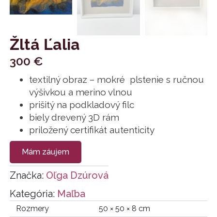
Žltá Ľalia
300
€
textilný obraz – mokré plstenie s ručnou
výšivkou a merino vlnou
prišitý na podkladový filc
biely drevený 3D rám
priložený certifikát autenticity
Mám záujem
Značka:
Oľga Dzúrová
Kategória:
Maľba
Rozmery
50 × 50 × 8 cm