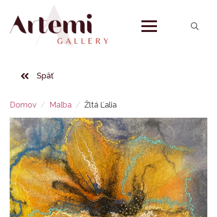
Search
for:
Späť
Domov
Maľba
Žltá Ľalia