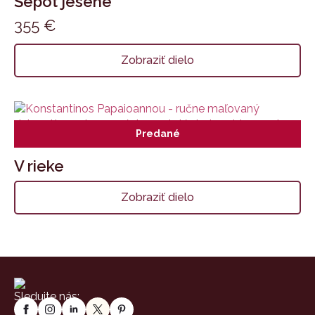
Šepot jesene
355
€
Zobraziť dielo
Predané
V rieke
Zobraziť dielo
Sledujte nás: