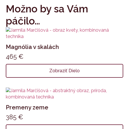
Možno by sa Vám
páčilo…
Magnólia v skalách
465
€
Zobraziť Dielo
Premeny zeme
385
€