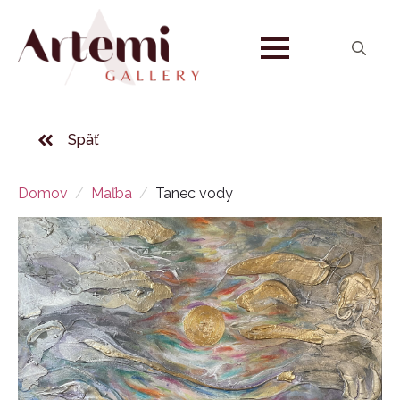
Search
for:
Späť
Domov
Maľba
Tanec vody