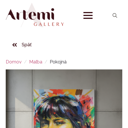
Search
for:
Späť
Domov
Maľba
Pokojná