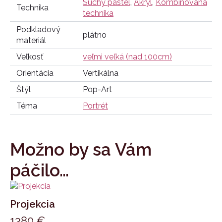
Suchý pastel
,
Akryl
,
Kombinovaná
Technika
technika
Podkladový
plátno
materiál
Veľkosť
veľmi veľká (nad 100cm)
Orientácia
Vertikálna
Štýl
Pop-Art
Téma
Portrét
Možno by sa Vám
páčilo…
Projekcia
1380
€