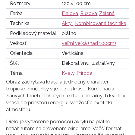
Rozmery
120 × 100 cm
Farba
Fialová
,
Ružová
,
Zelená
Technika
Akryl
,
Kombinovaná technika
Podkladový materiál
plátno
Veľkosť
veľmi veľká (nad 100cm)
Orientácia
Vertikálna
Štýl
Dekoratívny, Ilustratívny
Téma
Kvety
,
Príroda
Obraz zachytáva krásu a jedinečný charakter
tropickej mučenky v jej plnej kráse. Kombinácia
žiarivých farieb, bohatých textúr a detailných kvetov
vnáša do priestoru energiu, sviežosť a exotickú
atmosféru.
Dielo je vytvorené pomocou akrylu na plátne
natiahnutom na drevenom blindráme. Väčší formát