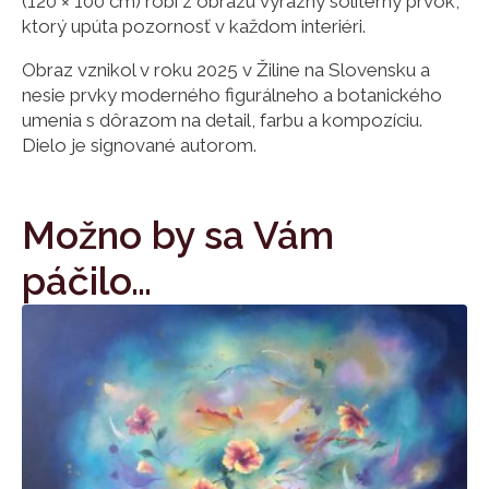
(120 × 100 cm) robí z obrazu výrazný solitérny prvok,
ktorý upúta pozornosť v každom interiéri.
Obraz vznikol v roku 2025 v Žiline na Slovensku a
nesie prvky moderného figurálneho a botanického
umenia s dôrazom na detail, farbu a kompozíciu.
Dielo je signované autorom.
Možno by sa Vám
páčilo…