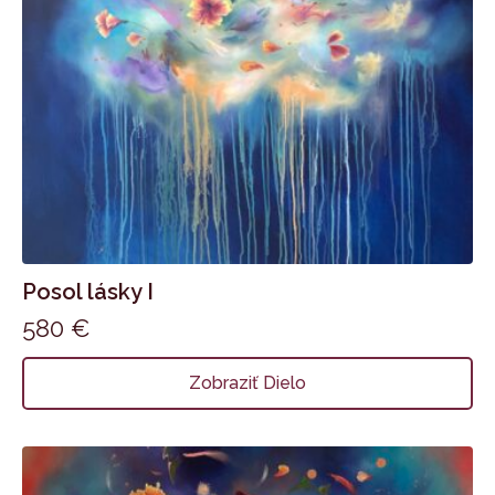
Posol lásky I
580
€
Zobraziť Dielo