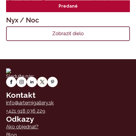
Predané
Nyx / Noc
Zobraziť dielo
Sledujte nás:
Kontakt
info@artemigallery.sk
+421 918 036 229
Odkazy
Ako objednať?
Blog