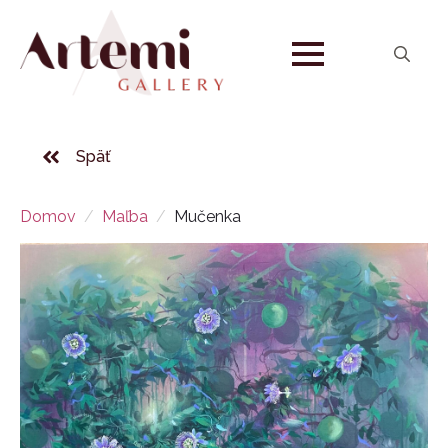
Search
for:
Späť
Domov
Maľba
Mučenka