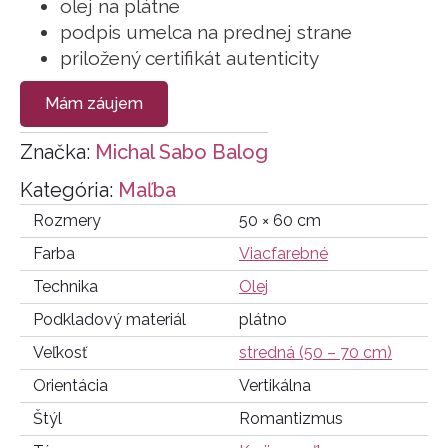
olej na plátne
podpis umelca na prednej strane
priložený certifikát autenticity
Mám záujem
Značka:
Michal Sabo Balog
Kategória:
Maľba
Rozmery
50 × 60 cm
Farba
Viacfarebné
Technika
Olej
Podkladový materiál
plátno
Veľkosť
stredná (50 – 70 cm)
Orientácia
Vertikálna
Štýl
Romantizmus