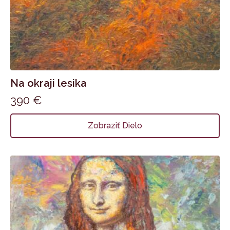
Na okraji lesika
390
€
Zobraziť Dielo