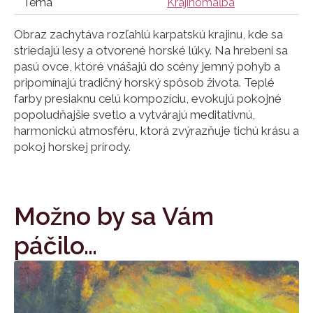
Téma
Krajinomaľba
Obraz zachytáva rozľahlú karpatskú krajinu, kde sa
striedajú lesy a otvorené horské lúky. Na hrebeni sa
pasú ovce, ktoré vnášajú do scény jemný pohyb a
pripomínajú tradičný horský spôsob života. Teplé
farby presiaknu celú kompozíciu, evokujú pokojné
popoludňajšie svetlo a vytvárajú meditativnú,
harmonickú atmosféru, ktorá zvýrazňuje tichú krásu a
pokoj horskej prírody.
Možno by sa Vám
páčilo…