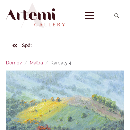
Search
for:
Späť
Domov
Maľba
Karpaty 4