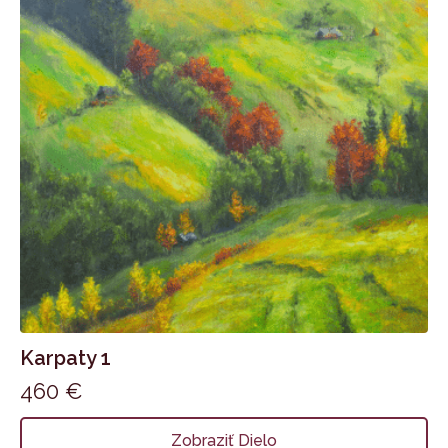
Karpaty 1
460
€
Zobraziť Dielo