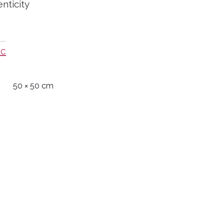
enticity
ec
50 × 50 cm