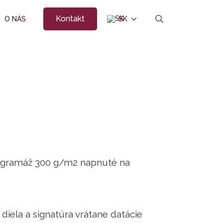
Kontakt
O NÁS
SK
Search
for:
o gramáž 300 g/m2 napnuté na
diela a signatúra vrátane datácie