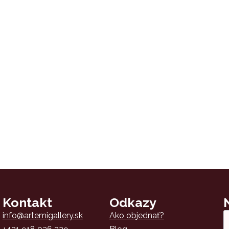
Kontakt
Odkazy
Em
info@artemigallery.sk
Ako objednať?
*