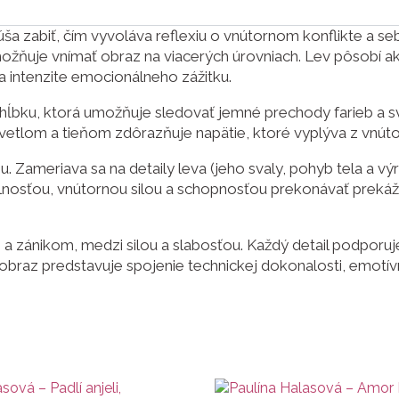
ša zabiť, čím vyvoláva reflexiu o vnútornom konflikte a s
umožňuje vnímať obraz na viacerých úrovniach. Lev pôsobí ak
na intenzite emocionálneho zážitku.
a hĺbku, ktorá umožňuje sledovať jemné prechody farieb a s
vetlom a tieňom zdôrazňuje napätie, ktoré vyplýva z vnút
ameriava sa na detaily leva (jeho svaly, pohyb tela a výra
lnosťou, vnútornou silou a schopnosťou prekonávať prekážk
a zánikom, medzi silou a slabosťou. Každý detail podporuje
obraz predstavuje spojenie technickej dokonalosti, emotívn