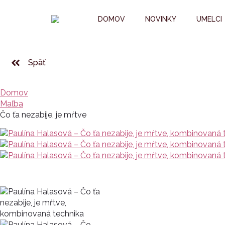
DOMOV
NOVINKY
UMELCI
Späť
Domov
Maľba
Čo ťa nezabije, je mŕtve