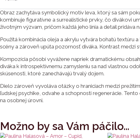
Obraz zachytáva symbolický motív leva, ktorý sa sám pokú
kombinuje figuratívne a surrealistické prvky, čo divákovi 
životným výzvam, pričom každá jeho línia a detail pridáva 
Použitá kombinácia oleja a akrylu vytvára bohatú textúru 
scény a zároveň upúta pozornosť diváka. Kontrast medzi s
Kompozícia pôsobí vyvážene napriek dramatickému obsahu. Z
diváka k introspektívnemu zamysleniu sa nad vlastnou odo
skúsenosti, ktoré zanechávajú trvalý dojem.
Dielo zároveň vyvoláva otázky o hraniciach medzi prežitím 
ľudskej psychike, odvahe a schopnosti regenerácie. Tento 
na osobnej úrovni.
Možno by sa Vám páčilo…