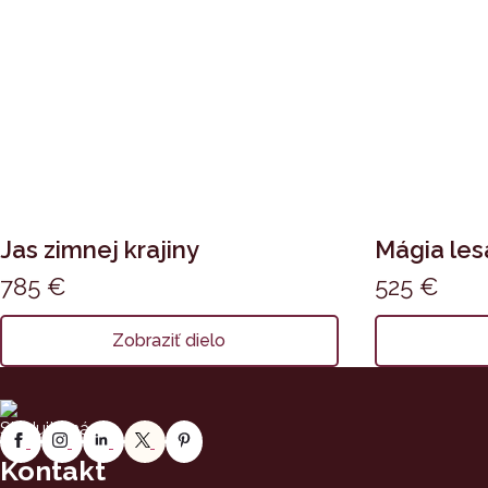
Jas zimnej krajiny
Mágia les
785
€
525
€
Zobraziť dielo
Sledujte nás:
Kontakt