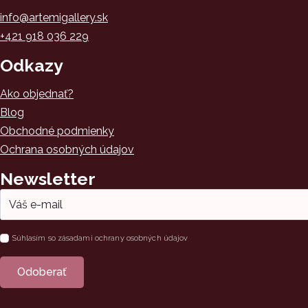
info@artemigallery.sk
+421 918 036 229
Odkazy
Ako objednať?
Blog
Obchodné podmienky
Ochrana osobných údajov
Newsletter
Email
*
Súhlas
Súhlasím so zásadami ochrany osobných údajov
*
Odoberať