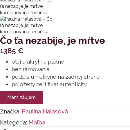
Čo ťa nezabije, je mŕtve
1385
€
olej a akryl na plátne
bez rámovania
podpis umelkyne na zadnej strane
priložený certifikát autenticity
Mám záujem
Značka:
Paulína Halasová
Kategória:
Maľba