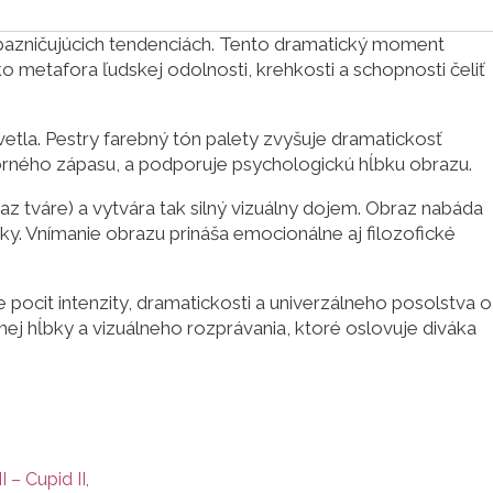
ebazničujúcich tendenciách. Tento dramatický moment
o metafora ľudskej odolnosti, krehkosti a schopnosti čeliť
vetla. Pestry farebný tón palety zvyšuje dramatickosť
orného zápasu, a podporuje psychologickú hĺbku obrazu.
z tváre) a vytvára tak silný vizuálny dojem. Obraz nabáda
y. Vnímanie obrazu prináša emocionálne aj filozofické
 pocit intenzity, dramatickosti a univerzálneho posolstva o
ej hĺbky a vizuálneho rozprávania, ktoré oslovuje diváka