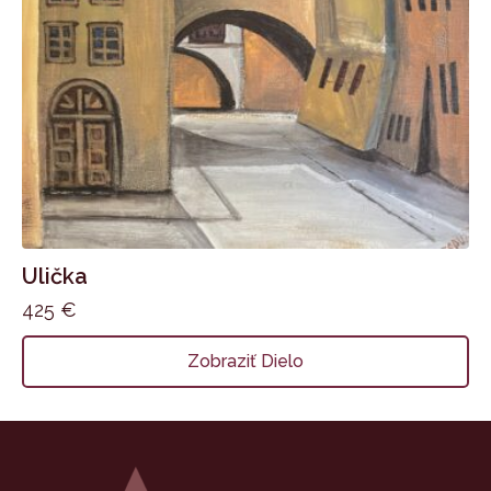
Ulička
425
€
Zobraziť Dielo