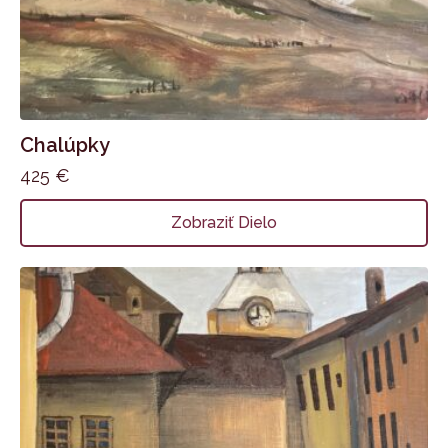
Chalúpky
425
€
Zobraziť Dielo