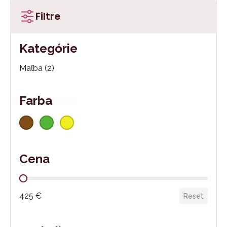
Filtre
Kategórie
Kategórie
Maľba
(2)
Farba
Hnedá
(2)
Zelená
(1)
Žltá
(1)
Farba
Cena
Cena
425 €
Reset