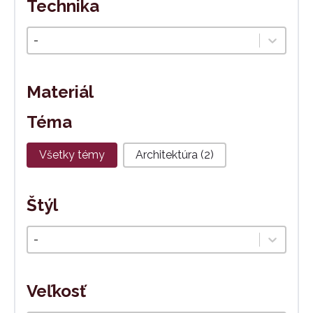
Technika
Technika
Select content
Materiál
Téma
Téma
Všetky témy
Architektúra
(2)
Štýl
Štýl
Select content
Veľkosť