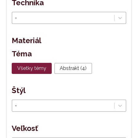
Technika
Technika
Select content
Materiál
Téma
Téma
Všetky témy
Abstrakt
(4)
Štýl
Štýl
Select content
Veľkosť