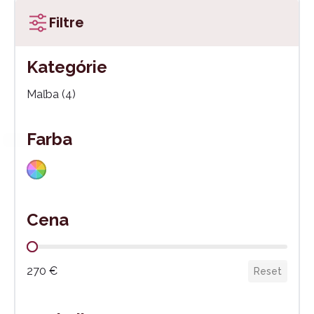
Filtre
Kategórie
Kategórie
Maľba
(4)
Farba
Viacfarebné
(4)
Farba
Cena
Cena
270 €
Reset