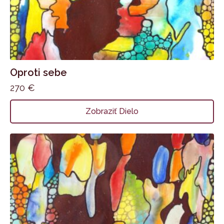
Oproti sebe
270
€
Zobraziť Dielo