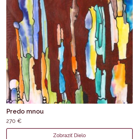
Predo mnou
270
€
Zobraziť Dielo