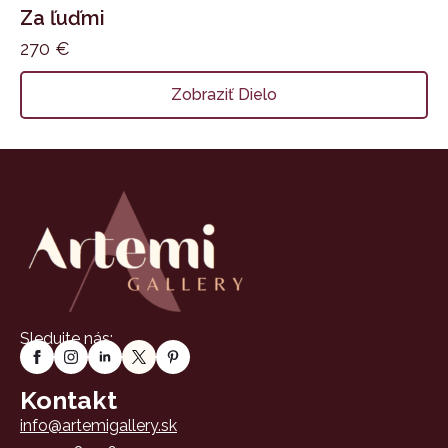
Za ľuďmi
270
€
Zobraziť Dielo
Sledujte nás:
Kontakt
info@artemigallery.sk