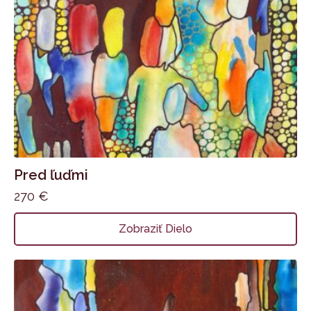
Pred ľuďmi
270
€
Zobraziť Dielo