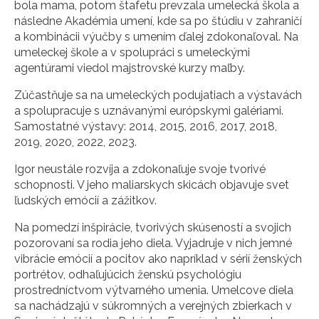
bola mama, potom štafetu prevzala umelecká škola a
následne Akadémia umení, kde sa po štúdiu v zahraničí
a kombinácii výučby s umením ďalej zdokonaľoval. Na
umeleckej škole a v spolupráci s umeleckými
agentúrami viedol majstrovské kurzy maľby.
Zúčastňuje sa na umeleckých podujatiach a výstavách
a spolupracuje s uznávanými európskymi galériami.
Samostatné výstavy: 2014, 2015, 2016, 2017, 2018,
2019, 2020, 2022, 2023.
Igor neustále rozvíja a zdokonaľuje svoje tvorivé
schopnosti. V jeho maliarskych skicách objavuje svet
ľudských emócií a zážitkov.
Na pomedzí inšpirácie, tvorivých skúseností a svojich
pozorovaní sa rodia jeho diela. Vyjadruje v nich jemné
vibrácie emócií a pocitov ako napríklad v sérií ženských
portrétov, odhaľujúcich ženskú psychológiu
prostredníctvom výtvarného umenia. Umelcove diela
sa nachádzajú v súkromných a verejných zbierkach v