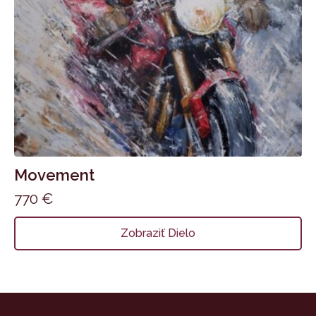
Movement
770
€
Zobraziť Dielo