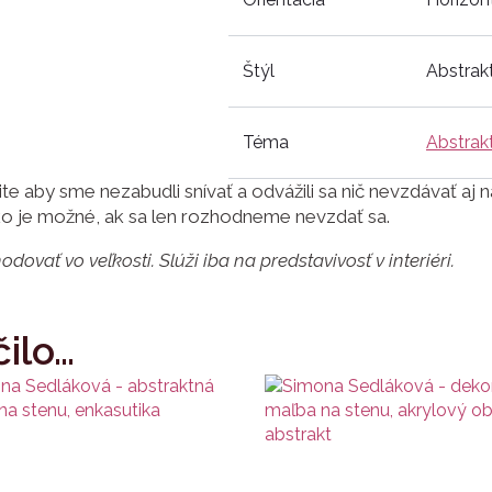
Štýl
Abstrak
Téma
Abstrak
ite aby sme nezabudli snívať a odvážili sa nič nevzdávať aj
tko je možné, ak sa len rozhodneme nevzdať sa.
dovať vo veľkosti. Slúži iba na predstavivosť
v interiéri.
ilo…