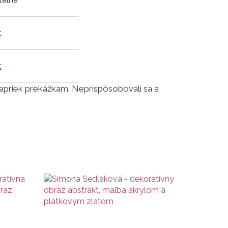
t
t
 napriek prekážkam. Neprispôsobovali sa a