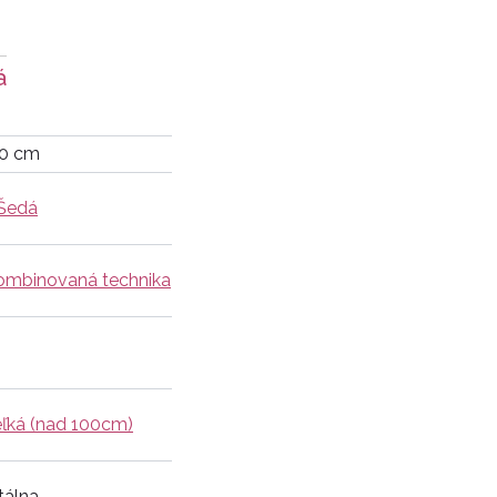
á
20 cm
Šedá
ombinovaná technika
eľká (nad 100cm)
tálna