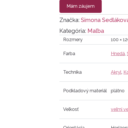
Mám záujem
Značka:
Simona Sedlákov
Kategória:
Maľba
Rozmery
100 × 1
Farba
Hnedá
,
Technika
Akryl
,
K
Podkladový materiál
plátno
Veľkosť
veľmi v
Orientácia
Horizon