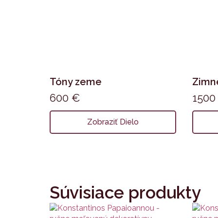
Tóny zeme
Zimné
600
€
150
Zobraziť Dielo
Súvisiace produkty