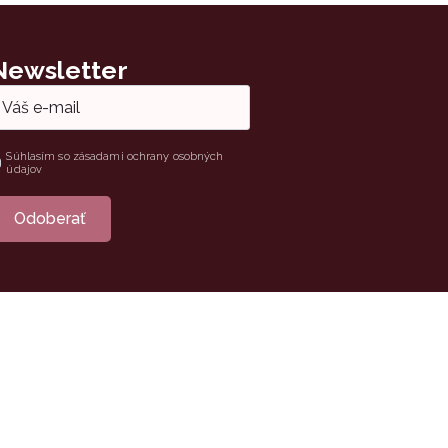
Newsletter
ail
hlas
Súhlasím so zásadami ochrany osobných
údajov
Odoberať