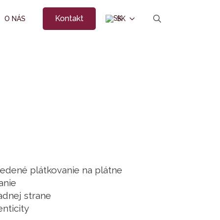
Kontakt
O NÁS
SK
Search
for:
medené plátkovanie na plátne
anie
dnej strane
enticity